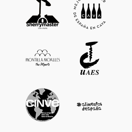
casi arcaica. Una antigua prensa alta y
acero inoxidable. La vinificación se
vertical consigue mostos finos y
lleva a cabo en una tradicional bodega,
equilibrados. Los mostos pasan a
casi arcaica. Una antigua prensa alta y
pequeñas tinas donde realizan la
vertical consigue mostos finos y
fermentación alcohólica, entre 16ºC y
equilibrados. Los mostos pasan a
18ºC, y la maloláctica, a 18ºC.
pequeñas tinas donde realizan la
Envejecimiento de 36 meses. La
fermentación alcohólica, entre 16ºC y
crianza se realiza en las cavas de la
18ºC, y la maloláctica, a 18ºC.
familia a 10 metros de profundidad con
Envejecimiento de 36 meses. La
removidos y degüelle manuales.
crianza se realiza en las cavas de la
familia a 10 metros de profundidad con
removidos y degüelle manuales.