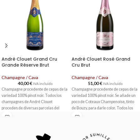
André Clouet Grand Cru
André Clouet Rosé Grand
Grande Réserve Brut
Cru Brut
Champagne / Cava
Champagne / Cava
40,00
€
51,00
€
IVA incluido
IVA incluido
Champagne procedente de cepas de la
Champagne procedente de cepas de la
variedad 100% pinot noir. Todos los
variedad 100% pinot noir. Se añade un
champagnes de André Clouet
poco de Coteaux Champenoise
,
tinto
proceden de diversas parcelas del
de Bouzy, para darle color. Todos los
pueblo de Bouzy, todas ellas
champagnes de André Clouet
clasificadas como Grand Cru. Cosecha
proceden de diversas parcelas del
manual. Fermentación en tanques de
pueblo de Bouzy, todas ellas
acero inoxidable. La vinificación se
clasificadas como Grand Cru. Cosecha
lleva a cabo en una tradicional bodega,
manual. Fermentación en tanques de