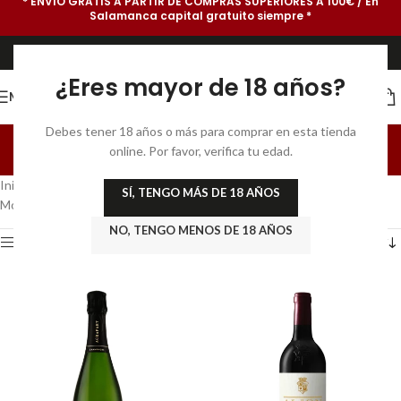
* ENVÍO GRATIS A PARTIR DE COMPRAS SUPERIORES A 100€ / En
Salamanca capital gratuito siempre *
¿Eres mayor de 18 años?
MENU
Tienda Gastrosumiller
Debes tener 18 años o más para comprar en esta tienda
online. Por favor, verifica tu edad.
Categories
Inicio
/
Tienda Gastrosumiller
/
Página 3
SÍ, TENGO MÁS DE 18 AÑOS
Mostrando 25–36 de 93 resultados
NO, TENGO MENOS DE 18 AÑOS
Show sidebar