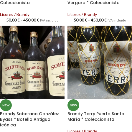
Coleccionista
Vergara * Coleccionista
Licores / Brandy
Licores / Brandy
50,00
€
-
450,00
€
50,00
€
-
450,00
€
IVA incluido
IVA incluido
NEW
NEW
Brandy Soberano González
Brandy Terry Puerto Santa
Byass * Botella Antigua
María * Coleccionista
Icónica
Licores / Brandy