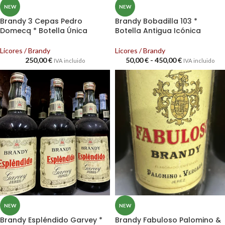
NEW
NEW
Brandy 3 Cepas Pedro
Brandy Bobadilla 103 *
Domecq * Botella Única
Botella Antigua Icónica
Licores / Brandy
Licores / Brandy
250,00
€
50,00
€
-
450,00
€
IVA incluido
IVA incluido
NEW
NEW
Brandy Espléndido Garvey *
Brandy Fabuloso Palomino &