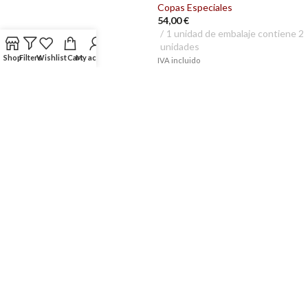
Copas Especiales
54,00
€
1 unidad de embalaje contiene 2
unidades
Shop
Filters
Wishlist
Cart
My account
IVA incluido
Copa para Champagne –
Copa para Champagne –
Zalto
Zalto (pack 6)
Copas Especiales
Copas Especiales
49,00
€
294,00
€
1 unidad de embalaje contiene 1
1 unidad de embalaje contiene 6
unidad
unidades
IVA incluido
IVA incluido