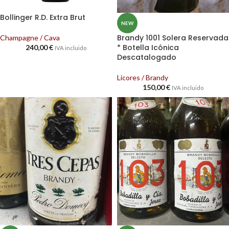
Bollinger R.D. Extra Brut
NEW
Brandy 1001 Solera Reservada
Champagne / Cava
* Botella Icónica
240,00
€
IVA incluido
Descatalogado
Licores / Brandy
150,00
€
IVA incluido