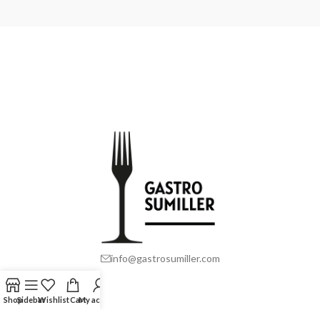
info@gastrosumiller.com
LINKS ÚTILES
Shop
Sidebar
Wishlist
Cart
My account
NOTICIAS