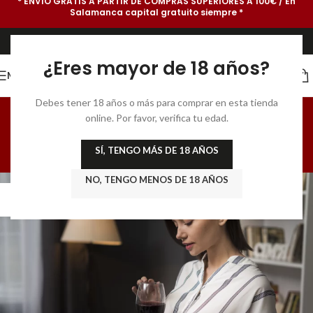
* ENVÍO GRATIS A PARTIR DE COMPRAS SUPERIORES A 100€ / En
Salamanca capital gratuito siempre *
¿Eres mayor de 18 años?
MENU
Tag Archives:
Debes tener 18 años o más para comprar en esta tienda
online. Por favor, verifica tu edad.
vinacoteca
SÍ, TENGO MÁS DE 18 AÑOS
Home
/
Posts Tagged "vinacoteca"
NO, TENGO MENOS DE 18 AÑOS
23
JUL