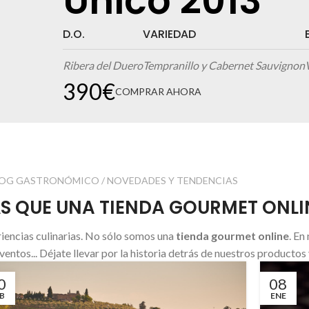
Único 2013
VINOS ÚNICOS
CHAMPAGNES EXCLUSIVOS
Valbuena
Dom Pérign
D.O.
VARIEDAD
Ribera del Duero
Tempranillo y Cabernet Sauvignon
5º Año
Vintage
390€
COMPRAR AHORA
D.O.
A.O.C.
VARIEDAD
VARIEDAD
ELABORADO
Ribera del Duero
Champagne
Pinot noir, Chardonnay y Pinot meunier
Tempranillo y Merlot
Vega Sicilia
OG GASTRONÓMICO / NOVEDADES Y TENDENCIAS
COMPRAR AHORA
COMPRAR AHORA
 QUE UNA TIENDA GOURMET ONLI
iencias culinarias. No sólo somos una
tienda gourmet online
. En
eventos... Déjate llevar por la historia detrás de nuestros producto
0
08
B
ENE