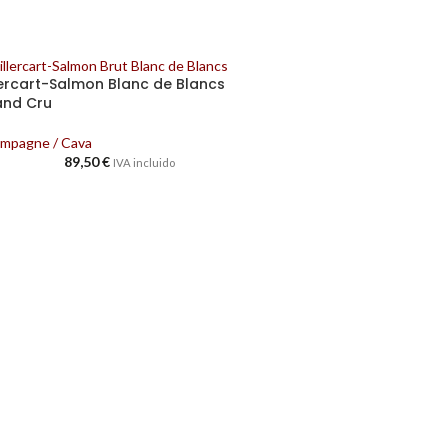
lercart-Salmon Blanc de Blancs
and Cru
mpagne / Cava
89,50
€
IVA incluido