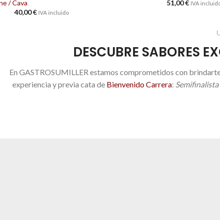
e / Cava
51,00
€
IVA incluid
40,00
€
IVA incluido
DESCUBRE SABORES EX
En GASTROSUMILLER estamos comprometidos con brindarte no so
experiencia y previa cata de
Bienvenido Carrera
:
Semifinalista