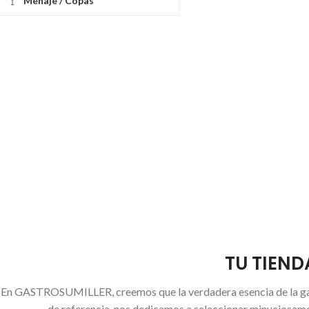
Menaje / Copas
TU TIEN
En GASTROSUMILLER, creemos que la verdadera esencia de la gast
de referencia, nos dedicamos a seleccionar minuciosamen