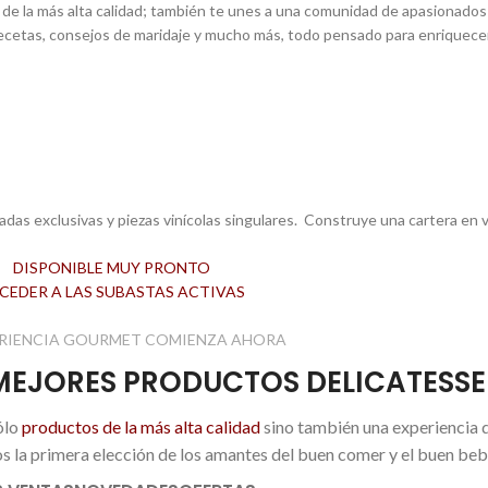
 de la más alta calidad; también te unes a una comunidad de apasionados 
ecetas, consejos de maridaje y mucho más, todo pensado para enriquecer 
formidad con nuestra
Política de Privacidad
adas exclusivas y piezas vinícolas singulares. Construye una cartera en v
DISPONIBLE MUY PRONTO
CEDER A LAS SUBASTAS ACTIVAS
ERIENCIA GOURMET COMIENZA AHORA
MEJORES PRODUCTOS DELICATESS
ólo
productos de la más alta calidad
sino también una experiencia 
s la primera elección de los amantes del buen comer y el buen beb