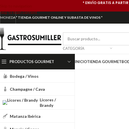
* ENVÍO GRATIS A PARTIR
Skip to navigation
Skip to main content
MONEDA
* TIENDA GOURMET ONLINE Y SUBASTA DE VINOS *
CATEGORÍA
PRODUCTOS GOURMET
INICIO
TIENDA GOURMET
BO
Bodega / Vinos
Champagne / Cava
Licores /
Brandy
Matanza Ibérica