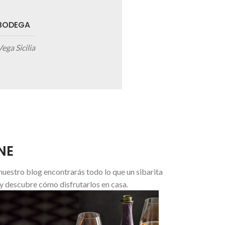
on
BODEGA
Vega Sicilia
R
ELABORADOR
Moët & Chandon
NE
 nuestro blog encontrarás todo lo que un sibarita
s y descubre cómo disfrutarlos en casa.