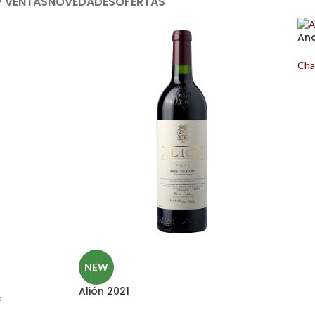
 VENTAS
NOVEDADES
OFERTAS
And
Cha
NEW
Alión 2021
o