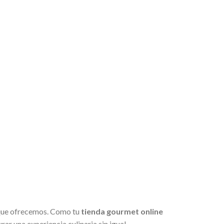
 que ofrecemos. Como tu
tienda gourmet online
r una experiencia culinaria sin igual.