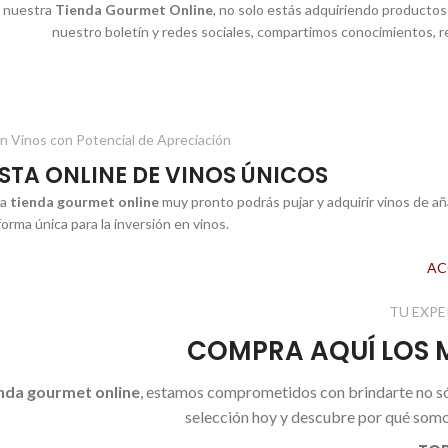
r nuestra
Tienda Gourmet Online
, no solo estás adquiriendo productos
nuestro boletín y redes sociales, compartimos conocimientos, r
Consulta la con
en Vinos con Potencial de Apreciación
STA ONLINE DE VINOS ÚNICOS
ra
tienda gourmet online
muy pronto podrás pujar y adquirir vinos de añ
forma única para la inversión en vinos.
AC
TU EXP
COMPRA AQUÍ LOS 
nda gourmet online
, estamos comprometidos con brindarte no s
selección hoy y descubre por qué somo