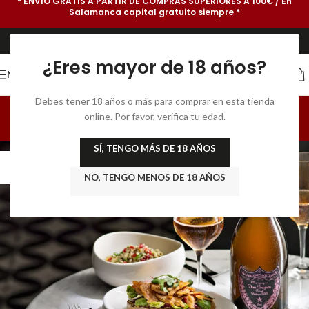
* ENVÍO GRATIS A PARTIR DE COMPRAS SUPERIORES A 100€ / En
Salamanca capital gratuito siempre *
¿Eres mayor de 18 años?
MENU
PRODUCTOS GOURMET
Debes tener 18 años o más para comprar en esta tienda
online. Por favor, verifica tu edad.
Home
/
Archive by Category "PRODUCTOS GOURMET"
SÍ, TENGO MÁS DE 18 AÑOS
08
ENE
NO, TENGO MENOS DE 18 AÑOS