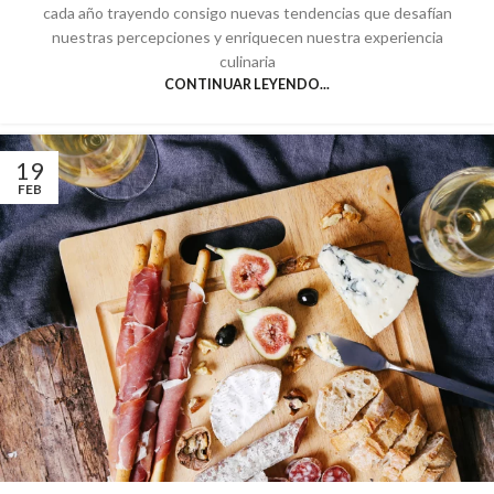
cada año trayendo consigo nuevas tendencias que desafían
nuestras percepciones y enriquecen nuestra experiencia
culinaria
CONTINUAR LEYENDO...
19
FEB