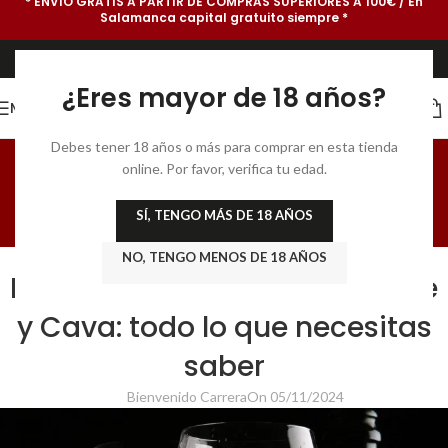
* ENVÍO GRATIS A PARTIR DE COMPRAS SUPERIORES A 100€ / En
Salamanca capital gratuito siempre *
¿Eres mayor de 18 años?
MENU
GastroBlog para
Debes tener 18 años o más para comprar en esta tienda
online. Por favor, verifica tu edad.
Sibaritas
SÍ, TENGO MÁS DE 18 AÑOS
Home
/
PRODUCTOS GOURMET
NO, TENGO MENOS DE 18 AÑOS
PRODUCTOS GOURMET
,
VINOS Y CHAMPAGNE
Diferencias entre Champagne
y Cava: todo lo que necesitas
saber
Bienvenido Carrera
On 05/11/2024