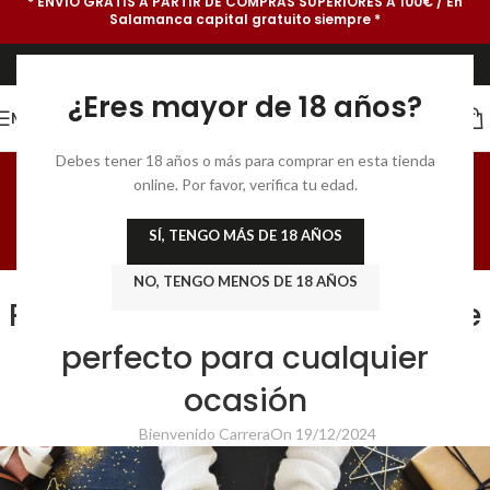
* ENVÍO GRATIS A PARTIR DE COMPRAS SUPERIORES A 100€ / En
Salamanca capital gratuito siempre *
¿Eres mayor de 18 años?
MENU
GastroBlog para
Debes tener 18 años o más para comprar en esta tienda
online. Por favor, verifica tu edad.
Sibaritas
SÍ, TENGO MÁS DE 18 AÑOS
Home
/
TENDENCIAS
NO, TENGO MENOS DE 18 AÑOS
TENDENCIAS
,
VINOS Y CHAMPAGNE
Regalar champagne: el detalle
perfecto para cualquier
ocasión
Bienvenido Carrera
On 19/12/2024