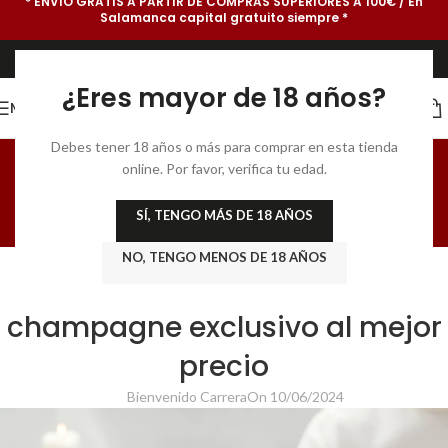
* ENVÍO GRATIS A PARTIR DE COMPRAS SUPERIORES A 100€ / En
Salamanca capital gratuito siempre *
¿Eres mayor de 18 años?
MENU
GastroBlog para
Debes tener 18 años o más para comprar en esta tienda
online. Por favor, verifica tu edad.
Sibaritas
SÍ, TENGO MÁS DE 18 AÑOS
Home
/
PRODUCTOS GOURMET
NO, TENGO MENOS DE 18 AÑOS
PRODUCTOS GOURMET
,
VINOS Y CHAMPAGNE
Guía completa para comprar
champagne exclusivo al mejor
precio
Bienvenido Carrera
On 10/06/2024