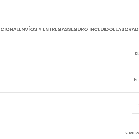
ICIONAL
ENVÍOS Y ENTREGAS
SEGURO INCLUIDO
ELABORA
b
Fr
1
champ