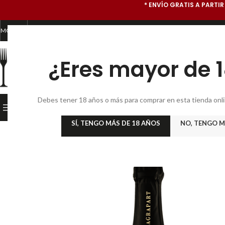
* ENVÍO GRATIS A PARTIR
MONEDA
* TIENDA GOURMET ONLINE Y SUBASTA DE VINOS *
¿Eres mayor de 
CATEGORÍA
Debes tener 18 años o más para comprar en esta tienda online
PRODUCTOS GOURMET
INICIO
TIENDA GOURMET
BO
SÍ, TENGO MÁS DE 18 AÑOS
NO, TENGO M