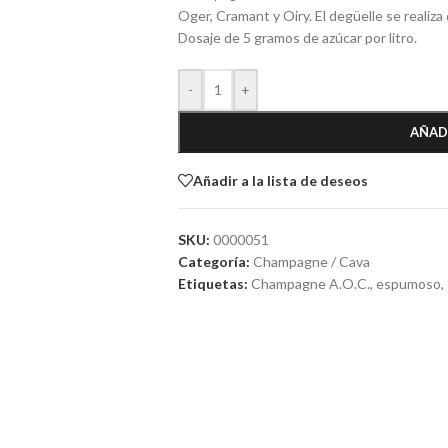
Oger, Cramant y Oiry. El degüelle se realiza
Dosaje de 5 gramos de azúcar por litro.
-
+
AÑAD
Añadir a la lista de deseos
SKU:
0000051
Categoría:
Champagne / Cava
Etiquetas:
Champagne A.O.C.
,
espumoso
,