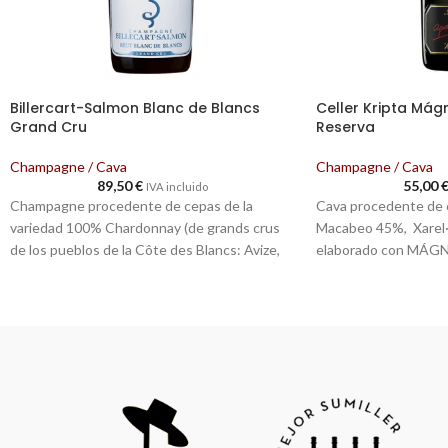
Billercart-Salmon Blanc de Blancs
Celler Kripta Mág
Grand Cru
Reserva
Champagne / Cava
Champagne / Cava
89,50
€
55,00
IVA incluido
Champagne procedente de cepas de la
Cava procedente de c
variedad 100% Chardonnay (de grands crus
Macabeo 45%, Xarel·
de los pueblos de la Côte des Blancs: Avize,
elaborado con MÁGNU
Chouilly, Cramant, Mesnil-sur-Oger)
ecológica. Cosechad
certificación vegana.
Vinificación en cubas
propias de nuestros 
Fermentación maloláctica parcial
cada año antes de la 
Entre un 33 y un 40 % de vinos de reserva
máximo la expresión. 
Maduración sobre lías/en bodega: de 4 a 5
las lías durante 5 año
años
cavas, a temperatura
Tiempo de conservación: de 6 a 8 años
ºC.
Añada 2018.