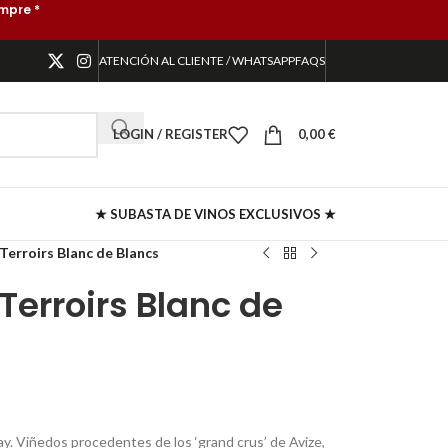
mpre *
ATENCIÓN AL CLIENTE / WHATSAPP
FAQS
LOGIN / REGISTER
0,00
€
★ SUBASTA DE VINOS EXCLUSIVOS ★
 Terroirs Blanc de Blancs
 Terroirs Blanc de
 Viñedos procedentes de los ‘grand crus’ de Avize,