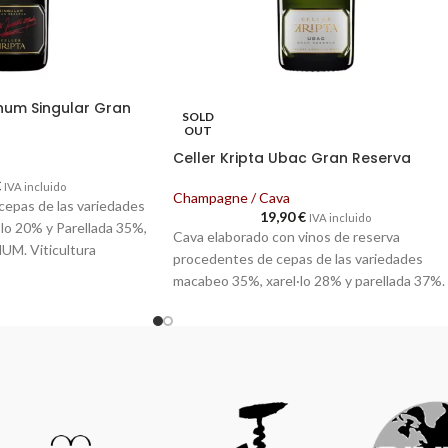
num Singular Gran
SOLD
OUT
Celler Kripta Ubac Gran Reserva
€
IVA incluido
Champagne / Cava
epas de las variedades
19,90
€
IVA incluido
lo 20% y Parellada 35%,
Cava elaborado con vinos de reserva
M. Viticultura
procedentes de cepas de las variedades
o a mano y con
macabeo 35%, xarel·lo 28% y parellada 37%.
 Vinificado con levaduras
Viticultura ecológica. Cosechado a mano y
viñedos, seleccionados
con certificación vegana. Vinificado con
vendimia para respetar al
levaduras propias, seleccionades cada año d
Crianza en botella con
los viñedos de la propiedad y de cada
s en la oscuridad de las
variedad. Fermentado con sus lías durante 2
 natural constante de 17
días, a 16ºC de temperatura. Segunda
fermentación y crianza en botella con sus lía