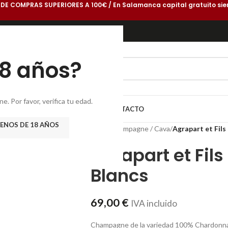
 DE COMPRAS SUPERIORES A 100€ / En Salamanca capital gratuito sie
18 años?
. Por favor, verifica tu edad.
DEGA
GASTROBLOG
CONÓCENOS
CONTACTO
ENOS DE 18 AÑOS
Inicio
/
Champagne / Cava
/
Agrapart et Fils
Agrapart et Fils
Blancs
69,00
€
IVA incluido
Champagne de la variedad 100% Chardonnay.