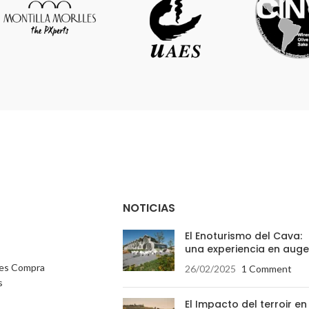
durante 5 años en la penumbra de las cavas 
a temperatura natural constante de 17º.
NOTICIAS
El Enoturismo del Cava:
una experiencia en auge
nes Compra
26/02/2025
1 Comment
s
El Impacto del terroir en