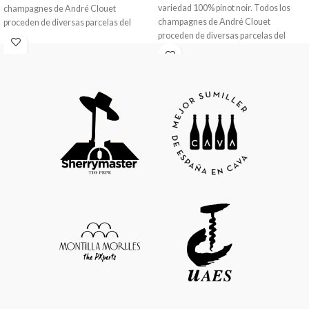
variedad 100% pinot noir. Todos los
champagnes de André Clouet
champagnes de André Clouet
proceden de diversas parcelas del
proceden de diversas parcelas del
pueblo de Bouzy, todas ellas
pueblo de Bouzy, todas ellas
clasificadas como Grand Cru. Cosecha
clasificadas como Grand Cru. Cosecha
manual. Fermentación en tanques de
manual. Fermentación en tanques de
acero inoxidable. La vinificación se
acero inoxidable. La vinificación se
lleva a cabo en una tradicional bodega,
lleva a cabo en una tradicional bodega,
casi arcaica. Una antigua prensa alta y
casi arcaica. Una antigua prensa alta y
vertical consigue mostos finos y
vertical consigue mostos finos y
equilibrados. Los mostos pasan a
equilibrados. Los mostos pasan a
pequeñas tinas donde realizan la
pequeñas tinas donde realizan la
fermentación alcohólica, entre 16ºC y
fermentación alcohólica, entre 16ºC y
18ºC, y la maloláctica, a 18ºC.
18ºC, y la maloláctica, a 18ºC.
Envejecimiento de 48 meses. La
Envejecimiento de 36 meses. La
crianza se realiza en las cavas de la
crianza se realiza en las cavas de la
familia a 10 metros de profundidad con
familia a 10 metros de profundidad con
removidos y degüelle manuales.
removidos y degüelle manuales.
Añada 2015.