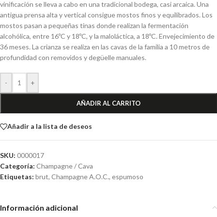
vinificación se lleva a cabo en una tradicional bodega, casi arcaica. Una
antigua prensa alta y vertical consigue mostos finos y equilibrados. Los
mostos pasan a pequeñas tinas donde realizan la fermentación
alcohólica, entre 16ºC y 18ºC, y la maloláctica, a 18ºC. Envejecimiento de
36 meses. La crianza se realiza en las cavas de la familia a 10 metros de
profundidad con removidos y degüelle manuales.
-
+
AÑADIR AL CARRITO
Añadir a la lista de deseos
SKU:
0000017
Categoría:
Champagne / Cava
Etiquetas:
brut
,
Champagne A.O.C.
,
espumoso
Información adicional