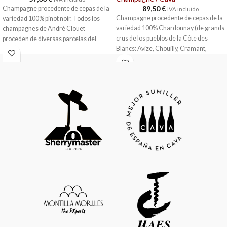
89,50
€
Champagne procedente de cepas de la
IVA incluido
Champagne procedente de cepas de la
variedad 100% pinot noir. Todos los
variedad 100% Chardonnay (de grands
champagnes de André Clouet
crus de los pueblos de la Côte des
proceden de diversas parcelas del
Blancs: Avize, Chouilly, Cramant,
pueblo de Bouzy, todas ellas
Mesnil-sur-Oger)
clasificadas como Grand Cru. Cosecha
manual. Fermentación en tanques de
Vinificación en cubas
acero inoxidable. La vinificación se
Fermentación maloláctica parcial
lleva a cabo en una tradicional bodega,
Entre un 33 y un 40 % de vinos de
casi arcaica. Una antigua prensa alta y
reserva
vertical consigue mostos finos y
Maduración sobre lías/en bodega: de 4
equilibrados. Los mostos pasan a
a 5 años
pequeñas tinas donde realizan la
Tiempo de conservación: de 6 a 8 años
fermentación alcohólica, entre 16ºC y
18ºC, y la maloláctica, a 18ºC.
Envejecimiento de 48 meses. La
crianza se realiza en las cavas de la
familia a 10 metros de profundidad con
removidos y degüelle manuales.
Añada 2015.