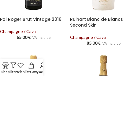
Pol Roger Brut Vintage 2016
Ruinart Blanc de Blancs
Second Skin
Champagne / Cava
65,00
€
Champagne / Cava
IVA incluido
85,00
€
IVA incluido
Shop
Filters
Wishlist
Cart
My account
Sanger Blanc de Blancs
Sanger Rose Tango Paradoxe
Terroir Natal