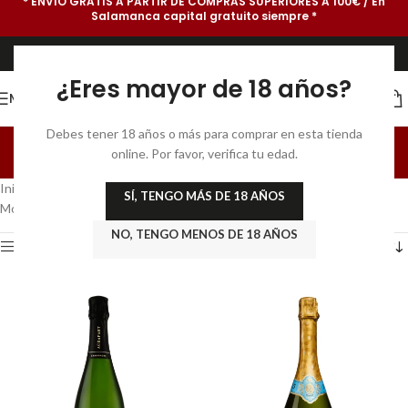
* ENVÍO GRATIS A PARTIR DE COMPRAS SUPERIORES A 100€ / En
Salamanca capital gratuito siempre *
¿Eres mayor de 18 años?
MENU
Champagne A.O.C.
Debes tener 18 años o más para comprar en esta tienda
online. Por favor, verifica tu edad.
Categories
Inicio
/
Productos etiquetados “Champagne A.O.C.”
/
Página 3
SÍ, TENGO MÁS DE 18 AÑOS
Mostrando 25–36 de 37 resultados
NO, TENGO MENOS DE 18 AÑOS
Show sidebar