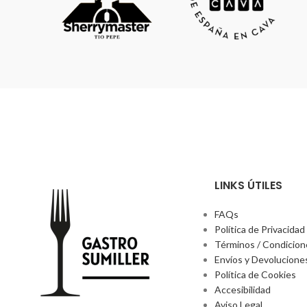
la maloláctica, a 18ºC. Envejecimiento de 36
meses. La crianza se realiza en las cavas de la
familia a 10 metros de profundidad con
removidos y degüelle manuales.
LINKS ÚTILES
FAQs
Política de Privacidad
Términos / Condicio
Envíos y Devolucione
Política de Cookies
Accesibilidad
Aviso Legal