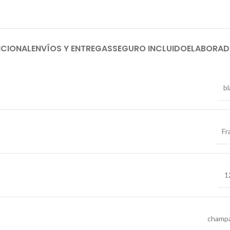
ICIONAL
ENVÍOS Y ENTREGAS
SEGURO INCLUIDO
ELABORA
b
Fr
1
champ