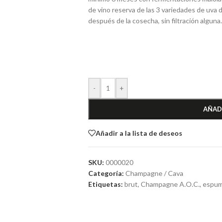
de vino reserva de las 3 variedades de uva 
después de la cosecha, sin filtración algun
-
+
AÑAD
Añadir a la lista de deseos
SKU:
0000020
Categoría:
Champagne / Cava
Etiquetas:
brut
,
Champagne A.O.C.
,
espu