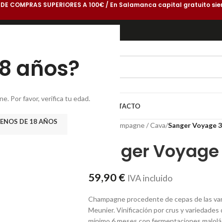
 DE COMPRAS SUPERIORES A 100€ / En Salamanca capital gratuito sie
18 años?
. Por favor, verifica tu edad.
DEGA
GASTROBLOG
CONÓCENOS
CONTACTO
ENOS DE 18 AÑOS
Inicio
/
Champagne / Cava
/
Sanger Voyage 
Sanger Voyage
59,90
€
IVA incluido
Champagne procedente de cepas de las vari
Meunier.
Vinificación por crus y variedade
mínimo 6 meses con fermentaciones malolá