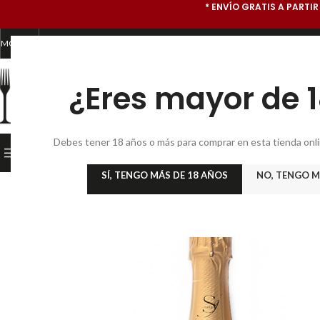
* ENVÍO GRATIS A PARTIR
MONEDA
* TIENDA GOURMET ONLINE Y SUBASTA DE VINOS *
¿Eres mayor de 
CATEGORÍA
Debes tener 18 años o más para comprar en esta tienda online
PRODUCTOS GOURMET
INICIO
TIENDA GOURMET
BO
SÍ, TENGO MÁS DE 18 AÑOS
NO, TENGO M