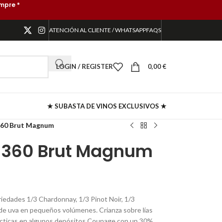
mpre *
ATENCIÓN AL CLIENTE / WHATSAPP
FAQS
LOGIN / REGISTER
0,00
€
★ SUBASTA DE VINOS EXCLUSIVOS ★
360 Brut Magnum
 360 Brut Magnum
edades 1/3 Chardonnay, 1/3 Pinot Noir, 1/3
s de uva en pequeños volúmenes. Crianza sobre lías
cticas en algunos depósitos Coupage con un 30%