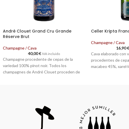
André Clouet Grand Cru Grande
Celler Kripta Fra
Réserve Brut
Champagne / Cava
Champagne / Cava
16,90
40,00
€
Cava elaborado con v
IVA incluido
Champagne procedente de cepas de la
procedentes de cepas
variedad 100% pinot noir. Todos los
macabeo 45%, xarel·l
champagnes de André Clouet proceden de
Viticultura ecológic
diversas parcelas del pueblo de Bouzy, todas
con certificación veg
ellas clasificadas como Grand Cru. Cosecha
levaduras propias, ca
manual. Fermentación en tanques de acero
separado, durante 28
inoxidable. La vinificación se lleva a cabo en
temperatura. Crianza 
una tradicional bodega, casi arcaica. Una
durante 3 años en la
antigua prensa alta y vertical consigue
temperatura natural 
mostos finos y equilibrados. Los mostos
Añada 2019.
pasan a pequeñas tinas donde realizan la
fermentación alcohólica, entre 16ºC y 18ºC, y