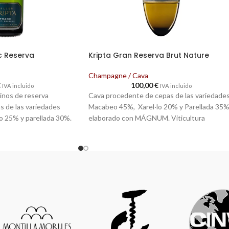
nc Reserva
Kripta Gran Reserva Brut Nature
Champagne / Cava
€
100,00
€
IVA incluido
IVA incluido
inos de reserva
Cava procedente de cepas de las variedade
 de las variedades
Macabeo 45%, Xarel·lo 20% y Parellada 35%
o 25% y parellada 30%.
elaborado con MÁGNUM. Viticultura
a. Cosechado a mano y
ecológica. Cosechado a mano y con
ana. Vinificado con
certificación vegana. Vinificado con levadur
da variedad por
propias de nuestros viñedos, seleccionados
 días a 16ºC de
cada año antes de la vendimia para respetar 
en botella con sus lías
máximo la expresión. Crianza en botella con
 penumbra de las cavas a
tapón de corcho natural y con las lías durant
constante de 17ºC.
8 años en la oscuridad de las cavas, a
temperatura natural constante de 17 ºC.
Añada 2016.