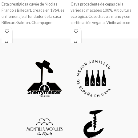
Esta prestigiosa cuvée de Nicolas
Cava procedente de cepas de la
François Billecart, creada en 1964, es
variedad macabeo 100%. Viticultura
un homenaje al fundador de la casa
ecológica. Cosechado a mano y con
Billecart-Salmon. Champagne
certificación vegana. Vinificado con
procedente de cepas de las variedades
levaduras propias y f
ermentado en
40% Chardonnay (de Grandes Crus de
barricas de roble durante 6 meses.
la Côte des Blancs) y 60% Pinot Noir (de
S
egunda fermentación con sus lías en
Grandes Crus de la Montagne de
el botella durante 4 años en bodega a
Reims).
El proceso de vinificación se
temperatura constante de 17ºC. Añada
realiza en parte en barricas de roble
2018.
afirmando el carácter generoso y
elegante de este champagne. Esta
larga crianza confiere al vino su
increíble complejidad.