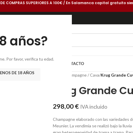
 DE COMPRAS SUPERIORES A 100€ / En Salamanca capital gratuito sie
18 años?
. Por favor, verifica tu edad.
DEGA
GASTROBLOG
CONÓCENOS
CONTACTO
ENOS DE 18 AÑOS
Inicio
/
Champagne / Cava
/
Krug Grande Cu
Krug Grande C
298,00
€
IVA incluido
Champagne elaborado con las variedades d
Meunier. La vendimia se realizó bajo la lluv
gran heterogeneidad de trama a trama. Para