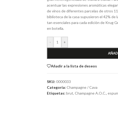
acentuar las expresiones aromáticas elega
de vinos de diferentes parcelas de otros 11 
biblioteca de la casa supusieron el 42% de l
tan esenciales para cada edición de Krug
en botella.
-
+
AÑAD
Añadir a la lista de deseos
SKU:
0000033
Categoría:
Champagne / Cava
Etiquetas:
brut
,
Champagne A.O.C.
,
espu