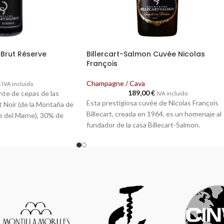
 Brut Réserve
Billercart-Salmon Cuvée Nicolas
François
€
Champagne / Cava
IVA incluido
189,00
€
e de cepas de las
IVA incluido
Esta prestigiosa cuvée de Nicolas François
 Noir (de la Montaña de
Billecart, creada en 1964, es un homenaje al
le del Marne), 30% de
fundador de la casa Billecart-Salmon.
sos crus del Marne) y
Champagne procedente de cepas de las
alle del Marne y de las
variedades 40% Chardonnay (de Grandes
y)
.
Crus de la Côte des Blancs) y 60% Pinot Noi
(de Grandes Crus de la Montagne de Reims)
tica
El proceso de vinificación se realiza en parte
% de vinos de reserva
en barricas de roble afirmando el carácter
as/en bodega: 30 meses
generoso y elegante de este champagne.
ón: de 5 a 6 años
Esta larga crianza confiere al vino su increíbl
complejidad.