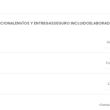
ICIONAL
ENVÍOS Y ENTREGAS
SEGURO INCLUIDO
ELABORA
b
Fr
1
champ