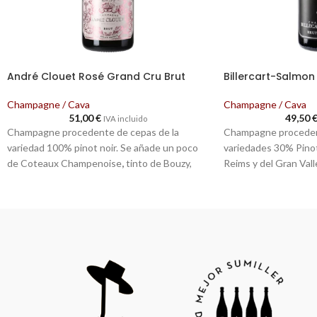
André Clouet Rosé Grand Cru Brut
Billercart-Salmon
Champagne / Cava
Champagne / Cava
51,00
€
49,50
IVA incluido
Champagne procedente de cepas de la
Champagne procedent
variedad 100% pinot noir. Se añade un poco
variedades 30% Pinot
de Coteaux Champenoise
,
tinto de Bouzy,
Reims y del Gran Val
para darle color. Todos los champagnes de
Chardonnay (de diver
André Clouet proceden de diversas parcelas
40% (de Meunier del V
del pueblo de Bouzy, todas ellas clasificadas
laderas sur de Éperna
como Grand Cru. Cosecha manual.
Vinificación en cubas
Fermentación en tanques de acero
Fermentación malolác
inoxidable. La vinificación se lleva a cabo en
Entre un 50 y un 60 
una tradicional bodega, casi arcaica. Una
Maduración sobre lí
antigua prensa alta y vertical consigue
Tiempo de conservaci
mostos finos y equilibrados. Los mostos