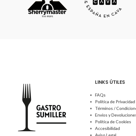
pasan a pequeñas tinas donde realizan la
fermentación alcohólica, entre 16ºC y 18ºC, y
la maloláctica, a 18ºC. Envejecimiento de 36
meses. La crianza se realiza en las cavas de la
familia a 10 metros de profundidad con
removidos y degüelle manuales.
LINKS ÚTILES
FAQs
Política de Privacidad
Términos / Condicio
Envíos y Devolucione
Política de Cookies
Accesibilidad
Aviso Legal