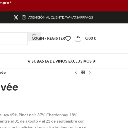
mpre *
ATENCIÓN AL CLIENTE / WHATSAPP
FAQS
LOGIN / REGISTER
0,00
€
★ SUBASTA DE VINOS EXCLUSIVOS ★
vée
uvée
e uva 45% Pinot noir, 37% Chardonnay, 18%
ia entre el 31 de agosto y el 21 de septiembre con
 crear esta edición, el maestro bodeguero buscó