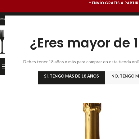
* ENVÍO GRATIS A PARTIR
MONEDA
* TIENDA GOURMET ONLINE Y SUBASTA DE VINOS *
¿Eres mayor de 
CATEGORÍA
Debes tener 18 años o más para comprar en esta tienda online
PRODUCTOS GOURMET
INICIO
TIENDA GOURMET
BO
SÍ, TENGO MÁS DE 18 AÑOS
NO, TENGO M