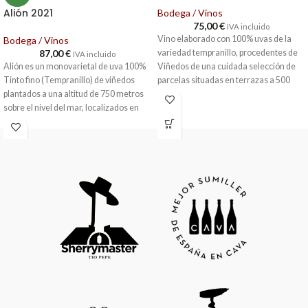
Alión 2021
Bodega / Vinos
75,00
€
IVA incluido
Vino elaborado con 100% uvas de la
Bodega / Vinos
87,00
€
variedad tempranillo, procedentes de
IVA incluido
Alión es un monovarietal de uva 100%
Viñedos de una cuidada selección de
Tinto fino (Tempranillo) de viñedos
parcelas situadas en terrazas a 500
plantados a una altitud de 750 metros
metros de altitud en los pueblos de San
sobre el nivel del mar, localizados en
Vicente de la Sonsierra, Labastida,
los términos municipales de Padilla de
Ábalos, Navaridas y Elvillar.
Tonos
Duero, Valbuena de Duero y Pesquera
cereza oscuro con borde violáceo.
de Duero. Color cereza muy intenso.
Floral y especiado con presencia de
Vendimia manual y crianza de 12
aromas a fruta roja y negra y matices
meses en barricas. Desde la casa
de cacao fino. Cosecha manual.
vallisoletana consideran que esta 2021
Fermentación en acero inoxidable con
es la añada del equilibrio,
un 10% de levaduras autóctonas.
la sedosidad y la profundidad. En suma,
Crianza
55% en barrica nueva y 45% en
una cosecha para disfrutar que
foudre.
perdurará en el recuerdo.