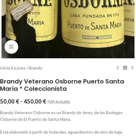
Click to enlarge
Inicio
/
Licores / Brandy
Brandy Veterano Osborne Puerto Santa
María * Coleccionista
50,00
€
-
450,00
€
IVA incluido
Brandy Veterano Osborne es un Brandy de Jerez, de las Bodegas
Osborne de El Puerto de Santa María.
Está elaborado a partir de holandas, aguardientes de vino de baja